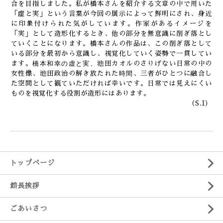
合を目指しました。私が橋本さんを紹介する文章の中で用いた
「虚と実」という言葉が今回の展示によって鮮明にされ、身近
に印象付けられた気がしています。作家があるイメージを
「実」として造形化するとき、他の部分を無意識に削ぎ落とし
ていくことになります。橋本さんの作品は、この削ぎ落として
いる部分を最初から意識し、視覚化していく姿勢で一貫してい
橋本和幸の虚と実、
ます。
池田カオルのさりげない日常の中の
時間
女性像、池田政治の解き放たれた
、三者がひとつに融合し
た空間として観ていただければ幸いです。日常では見えにくい
ものを視覚化する役割が造形にはあります。
（S.I）
トップページ
館長挨拶
ごあいさつ